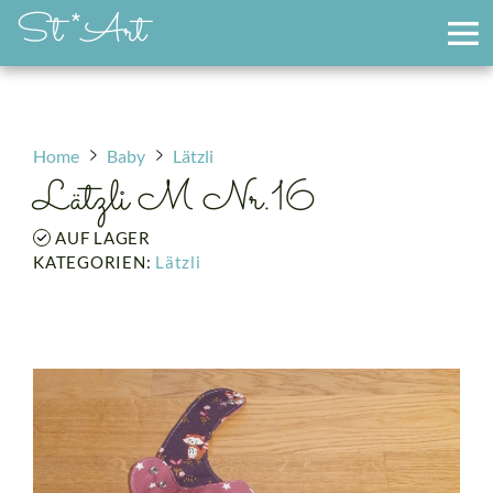
St *Art
Home
Baby
Lätzli
Lätzli M Nr.16
AUF LAGER
KATEGORIEN:
Lätzli