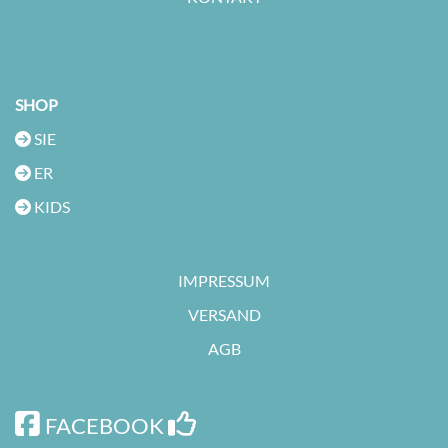
SHOP
SIE

ER

KIDS

IMPRESSUM
VERSAND
AGB


FACEBOOK