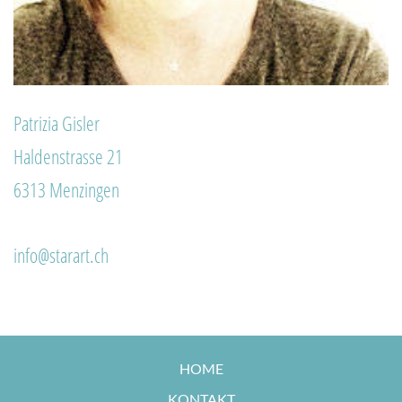
Patrizia Gisler
Haldenstrasse 21
6313 Menzingen
info@starart.ch
HOME
KONTAKT